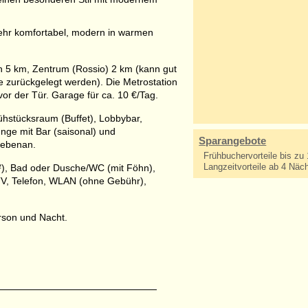
ehr komfortabel, modern in warmen
 5 km, Zentrum (Rossio) 2 km (kann gut
 zurückgelegt werden). Die Metrostation
or der Tür. Garage für ca. 10 €/Tag.
stücksraum (Buffet), Lobbybar,
nge mit Bar (saisonal) und
Sparangebote
nebenan.
Frühbuchervorteile bis z
Langzeitvorteile ab 4 Näc
), Bad oder Dusche/WC (mit Föhn),
TV, Telefon, WLAN (ohne Gebühr),
erson und Nacht.