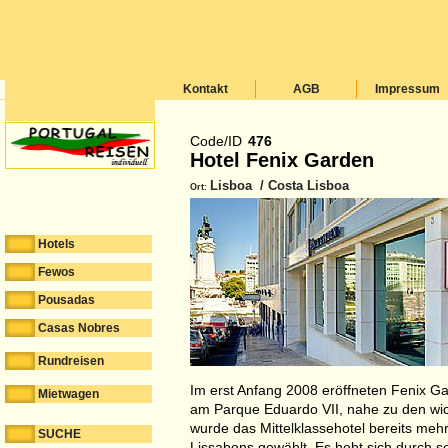
Kontakt
AGB
Impressum
Code/ID
476
Hotel Fenix Garden
Lisboa / Costa Lisboa
Ort:
Hotels
Fewos
Pousadas
Casas Nobres
Rundreisen
Im erst Anfang 2008 eröffneten Fenix Gar
Mietwagen
am Parque Eduardo VII, nahe zu den wic
wurde das Mittelklassehotel bereits meh
SUCHE
Lissabons gewählt. Es hebt sich durch 