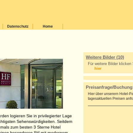
Datenschutz
Home
Weitere Bilder (10)
Für weitere Bilder klicken 
hier
Preisanfrage/Buchung
Hier über unserern Hotel-Pa
tagesaktuellen Preisen anf
den logieren Sie in privilegierter Lage
htigsten Sehenswürdigkeiten. Seitdem
rmals zum besten 3 Sterne Hotel
seinen besonderen Stil mit modernem