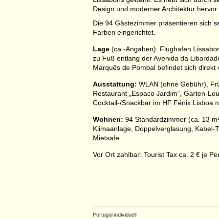
Design und moderner Architektur hervor.
Die 94 Gästezimmer präsentieren sich s
Farben eingerichtet.
Lage
(ca.-Angaben): Flughafen Lissabon
zu Fuß entlang der Avenida da Libardade
Marquês de Pombal befindet sich direkt v
Ausstattung:
WLAN (ohne Gebühr), Früh
Restaurant „Espaco Jardim“, Garten-Lou
Cocktail-/Snackbar im HF Fénix Lisboa 
Wohnen:
94 Standardzimmer (ca. 13 m²
Klimaanlage, Doppelverglasung, Kabel-
Mietsafe.
Vor Ort zahlbar: Tourist Tax ca. 2 € je P
Portugal individuell