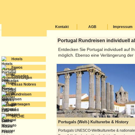
Kontakt
AGB
Impressum
Portugal Rundreisen individuell a
Entdecken Sie Portugal individuell auf 
möglich. Ebenso eine Verlängerung der 
Hotels
Fewos
Pousadas
Casas Nobres
Rundreisen
Mietwagen
SUCHE
Portugals (Welt-) Kulturerbe & History
Portugals UNESCO-Weltkulturerbe & nationale