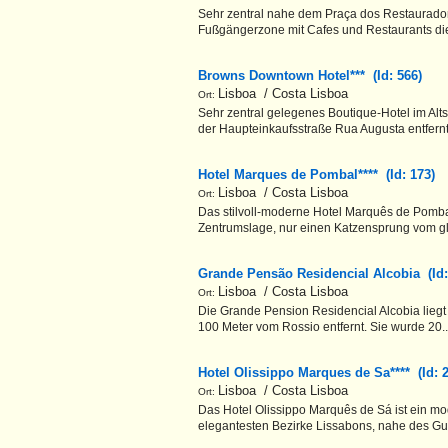
Sehr zentral nahe dem Praça dos Restauradore
Fußgängerzone mit Cafes und Restaurants di
Browns Downtown Hotel*** (Id: 566)
Lisboa / Costa Lisboa
Ort:
Sehr zentral gelegenes Boutique-Hotel im Alts
der Haupteinkaufsstraße Rua Augusta entfernt
Hotel Marques de Pombal**** (Id: 173)
Lisboa / Costa Lisboa
Ort:
Das stilvoll-moderne Hotel Marquês de Pombal 
Zentrumslage, nur einen Katzensprung vom g
Grande Pensão Residencial Alcobia (Id
Lisboa / Costa Lisboa
Ort:
Die Grande Pension Residencial Alcobia liegt 
100 Meter vom Rossio entfernt. Sie wurde 20.
Hotel Olissippo Marques de Sa**** (Id:
Lisboa / Costa Lisboa
Ort:
Das Hotel Olissippo Marquês de Sá ist ein mo
elegantesten Bezirke Lissabons, nahe des Gu