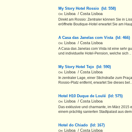
My Story Hotel Rossio (Id: 558)
Lisboa / Costa Lisboa
Ort:
Direkt am Rossio: Zentraler können Sie in Li
eröffnete Boutique-Hotel erwartet Sie am Haup
A Casa das Janelas com Vista (Id: 466
Lisboa / Costa Lisboa
Ort:
A Casa das Janelas com Vista ist eine sehr g
und individuelle Hotel-Pension, welche sich ..
My Story Hotel Tejo (Id: 590)
Lisboa / Costa Lisboa
Ort:
In zentraler Lage, einer Stichstraße zum Praç
Rossio-Platz entfernt, erwartet Sie dieses bel.
Hotel H10 Duque de Loulé (Id: 575)
Lisboa / Costa Lisboa
Ort:
Das exklusive und charmante, im März 2015 er
einem prächtig sanierten Stadtpalast aus dem
Hotel do Chiado (Id: 167)
Lisboa / Costa Lisboa
Ort: