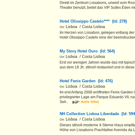
Direkt im Zentrum Lissabons, unweit vom Ross
Theater benutzt, bietet das VIP Suítes Éden mit
Hotel Olissippo Castelo**** (Id: 278)
Lisboa / Costa Lisboa
Ort:
Im Herzen von Lissabon, gelegen entlang der
Hotel Olissippo Castelo eine der beeindrucke
My Story Hotel Ouro (Id: 564)
Lisboa / Costa Lisboa
Ort:
Erst vor wenigen Jahren wurde das mit typis
aus dem 18 Jh. stilvoll restauriert und in diese
Hotel Fenix Garden (Id: 476)
Lisboa / Costa Lisboa
Ort:
Im erst Anfang 2008 eröffneten Fenix Garden l
privilegierter Lage am Parque Eduardo VII, n
Seh..
mehr Infos
NH Collection Lisboa Liberdade (Id: 59
Lisboa / Costa Lisboa
Ort:
Dieses stilvoll-moderne 4-Sterne-Haus empfäng
Höhe von Lissabons Prachtallee Avenida da L