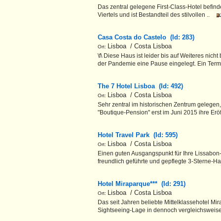
Das zentral gelegene First-Class-Hotel befind
Viertels und ist Bestandteil des stilvollen ..
Casa Costa do Castelo (Id: 283)
Lisboa / Costa Lisboa
Ort:
\f\ Diese Haus ist leider bis auf Weiteres nich
der Pandemie eine Pause eingelegt. Ein Term
The 7 Hotel Lisboa (Id: 492)
Lisboa / Costa Lisboa
Ort:
Sehr zentral im historischen Zentrum gelegen,
"Boutique-Pension" erst im Juni 2015 ihre Eröf
Hotel Travel Park (Id: 595)
Lisboa / Costa Lisboa
Ort:
Einen guten Ausgangspunkt für Ihre Lissabon
freundlich geführte und gepflegte 3-Sterne-H
Hotel Miraparque*** (Id: 291)
Lisboa / Costa Lisboa
Ort:
Das seit Jahren beliebte Mittelklassehotel Mi
Sightseeing-Lage in dennoch vergleichsweise