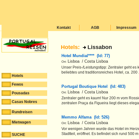
Kontakt
AGB
Impressum
Hotels:
Lissabon
Hotel Mundial**** (Id: 77)
Lisboa / Costa Lisboa
Ort:
Unser Preis-/Leistungstipp: Zentraler geht es 
beliebtes und traditionsreiches Hotel, ca. 200 
Hotels
Fewos
Portugal Boutique Hotel (Id: 483)
Lisboa / Costa Lisboa
Ort:
Pousadas
Zentraler geht es kaum! Nur 200 m vom Rossio
Casas Nobres
zentralen Praça da Figueira liegt dieses eleg
Rundreisen
Memmo Alfama (Id: 526)
Mietwagen
Lisboa / Costa Lisboa
Ort:
Vor wenigen Jahren wurde das Hotel im Herze
Stadtteil, eröffnet. Es befindet sich rund 500 m
SUCHE