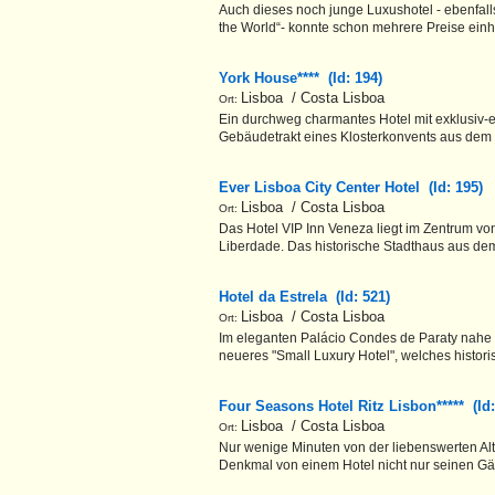
Auch dieses noch junge Luxushotel - ebenfalls
the World“- konnte schon mehrere Preise einh
York House**** (Id: 194)
Lisboa / Costa Lisboa
Ort:
Ein durchweg charmantes Hotel mit exklusiv-
Gebäudetrakt eines Klosterkonvents aus dem 
Ever Lisboa City Center Hotel (Id: 195)
Lisboa / Costa Lisboa
Ort:
Das Hotel VIP Inn Veneza liegt im Zentrum von
Liberdade. Das historische Stadthaus aus dem
Hotel da Estrela (Id: 521)
Lisboa / Costa Lisboa
Ort:
Im eleganten Palácio Condes de Paraty nahe d
neueres "Small Luxury Hotel", welches historis
Four Seasons Hotel Ritz Lisbon***** (Id
Lisboa / Costa Lisboa
Ort:
Nur wenige Minuten von der liebenswerten Alts
Denkmal von einem Hotel nicht nur seinen Gä