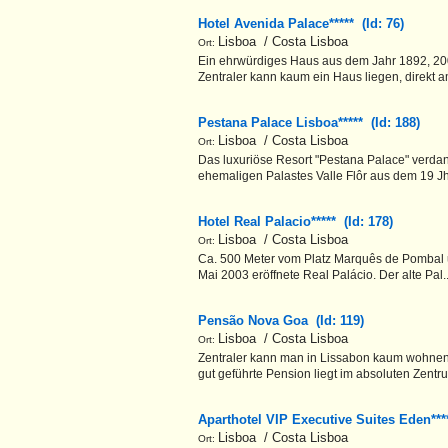
Hotel Avenida Palace***** (Id: 76)
Lisboa / Costa Lisboa
Ort:
Ein ehrwürdiges Haus aus dem Jahr 1892, 200
Zentraler kann kaum ein Haus liegen, direkt a
Pestana Palace Lisboa***** (Id: 188)
Lisboa / Costa Lisboa
Ort:
Das luxuriöse Resort "Pestana Palace" verda
ehemaligen Palastes Valle Flôr aus dem 19 Jh
Hotel Real Palacio***** (Id: 178)
Lisboa / Costa Lisboa
Ort:
Ca. 500 Meter vom Platz Marquês de Pombal u
Mai 2003 eröffnete Real Palácio. Der alte Pal.
Pensão Nova Goa (Id: 119)
Lisboa / Costa Lisboa
Ort:
Zentraler kann man in Lissabon kaum wohnen!
gut geführte Pension liegt im absoluten Zentr
Aparthotel VIP Executive Suites Eden***
Lisboa / Costa Lisboa
Ort: